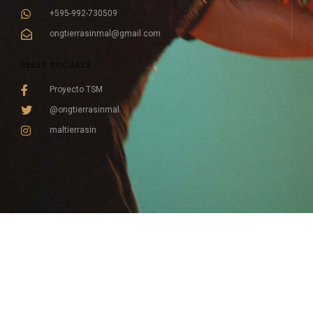
+595-992-730509
ongtierrasinmal@gmail.com
REDES SOCIALES
Proyecto TSM
@ongtierrasinmal
maltierrasin